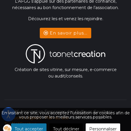
L’AFGG s’appuie sur des partenaires de confiance,
nécessaires au bon fonctionnement de l’association.
Découvrez les et venez les rejoindre.
En savoir plus...
Création de sites vitrine, sur mesure, e-commerce
ou audit/conseils.
© 2026 Association Françaises des Golfeurs Gauchers -
En visitant ce site, vous acceptez l'utilisation de cookies afin de
vous proposer les meilleurs services possibles.
Mentions Légales
-
Plan du site
- Site réalisé par
TooNetCreation
Tout accepter
Tout décliner
Personnaliser