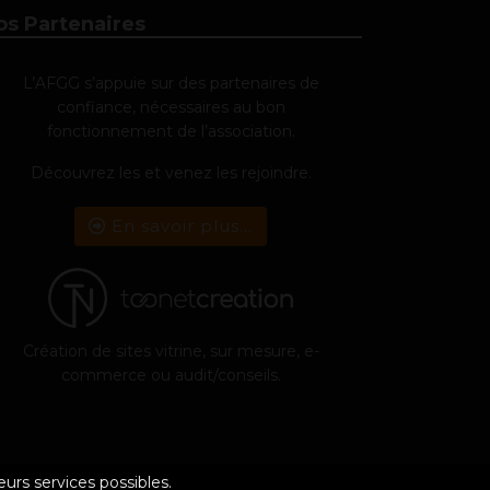
os Partenaires
L’AFGG s’appuie sur des partenaires de
confiance, nécessaires au bon
fonctionnement de l’association.
Découvrez les et venez les rejoindre.
En savoir plus...
Création de sites vitrine, sur mesure, e-
commerce ou audit/conseils.
eurs services possibles.