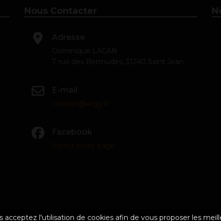
Nous Contacter
N
Adresse
Dominique LACAN
7 rue des Bermudes, 31240 Saint Jean
E-mail
contact@afgg.fr
Facebook
Visitez notre page
us acceptez l'utilisation de cookies afin de vous proposer les meill