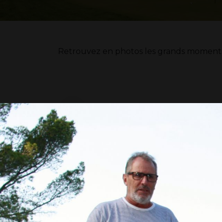
Retrouvez en photos les grands moments d
Manville 2019
Championnat National 2019 à Manville