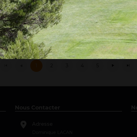
1
2
3
4
5
Nous Contacter
N
Adresse
Dominique LACAN