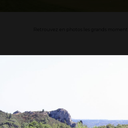
Retrouvez en photos les grands moments d
Manville 2019
Championnat National 2019 à Manville