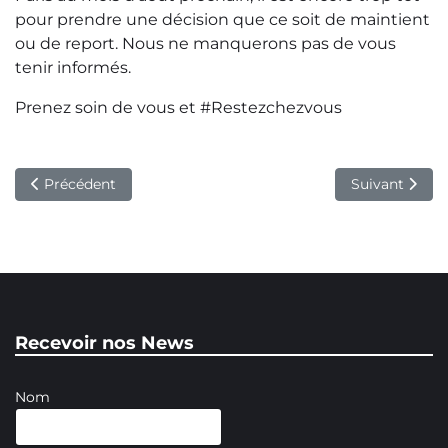
pour prendre une décision que ce soit de maintient
ou de report. Nous ne manquerons pas de vous
tenir informés.
Prenez soin de vous et #Restezchezvous
Article précédent : Open National 2020 à Albi
Article suivan
Précédent
Suivant
Recevoir nos News
Nom