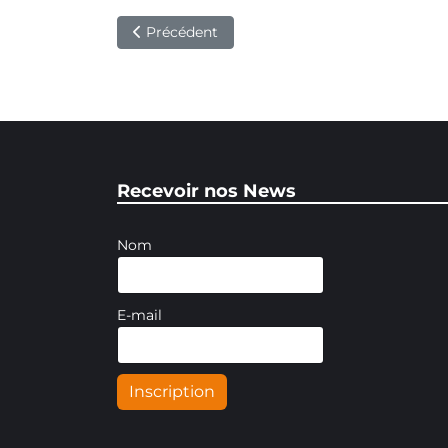
Article précédent : Championnat du monde à 
Précédent
Recevoir nos News
Nom
E-mail
Inscription