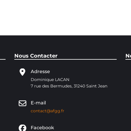
Paris du 8 au 12 août 2022
Nous Contacter
N
Adresse
Dominique LACAN
7 rue des Bermudes, 31240 Saint Jean
E-mail
contact@afgg.fr
Facebook