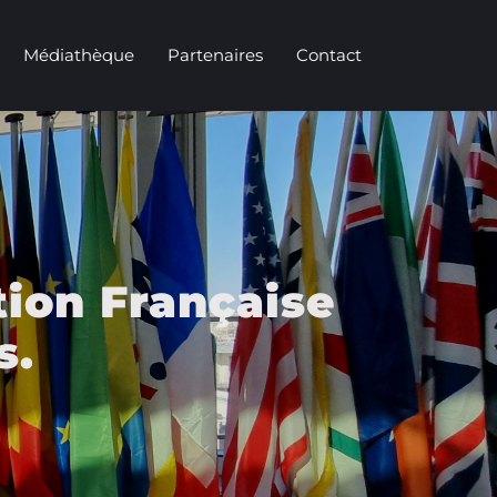
Médiathèque
Partenaires
Contact
tion Française
s.